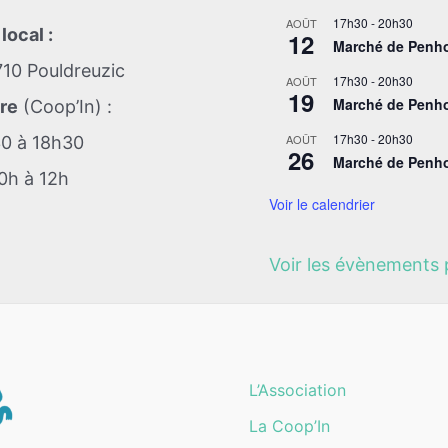
17h30
-
20h30
AOÛT
local :
12
Marché de Penho
710 Pouldreuzic
17h30
-
20h30
AOÛT
19
Marché de Penho
ure
(Coop’In) :
17h30
-
20h30
AOÛT
30 à 18h30
26
Marché de Penho
0h à 12h
Voir le calendrier
Voir les évènements
L’Association
La Coop’In