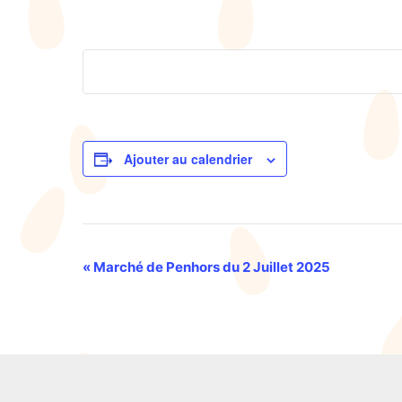
Ajouter au calendrier
Navigation
«
Marché de Penhors du 2 Juillet 2025
Évènement