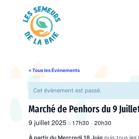
Aller
au
contenu
« Tous les Évènements
Cet évènement est passé.
Marché de Penhors du 9 Juille
9 juillet 2025
17h30
20h30
à
–
À partir du Mercredi 18 Juin
puis tous les