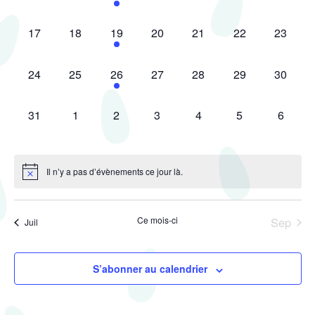
évènement,
évènement,
évènement,
évènement,
évènement,
évènement,
évèneme
0
0
1
0
0
0
0
17
18
19
20
21
22
23
évènement,
évènement,
évènement,
évènement,
évènement,
évènement,
évèneme
0
0
1
0
0
0
0
24
25
26
27
28
29
30
évènement,
évènement,
évènement,
évènement,
évènement,
évènement,
évèneme
0
0
0
0
0
0
0
31
1
2
3
4
5
6
évènement,
évènement,
évènement,
évènement,
évènement,
évènement,
évènem
Il n’y a pas d’évènements ce jour là.
Ce mois-ci
Sep
Juil
S’abonner au calendrier